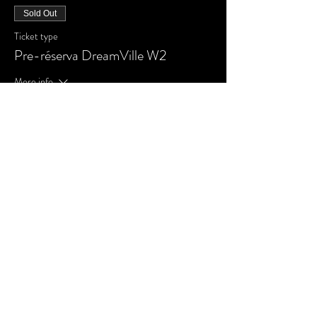
Sold Out
Ticket type
Pre-réserva DreamVille W2
More info
Price
R$500.00
+R$12.50 ticket service fee
Sale ended
Ticket type
Pré-reserva Hotel Package W2
More info
Price
R$700.00