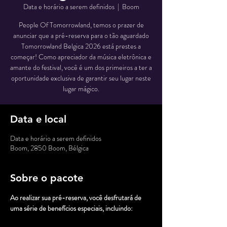
Data e horário a serem definidos
  |  
Boom
People Of Tomorrowland, temos o prazer de
anunciar que a pré-reserva para o tão aguardado
Tomorrowland Belgica 2026 está prestes a
começar! Como apreciador da música eletrônica e
amante do festival, você é um dos primeiros a ter a
oportunidade exclusiva de garantir seu lugar neste
lugar mágico.
Data e local
Data e horário a serem definidos
Boom, 2850 Boom, Bélgica
Sobre o pacote
Ao realizar sua pré-reserva, você desfrutará de 
uma série de benefícios especiais, incluindo: