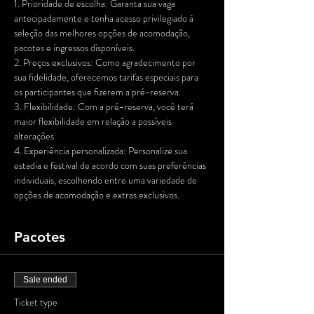
1. Prioridade de escolha: Garanta sua vaga 
antecipadamente e tenha acesso privilegiado à 
seleção das melhores opções de acomodação, 
pacotes e ingressos disponíveis.
2. Preços exclusivos: Como agradecimento por 
sua fidelidade, oferecemos tarifas especiais para 
os participantes que fizerem a pré-reserva.
3. Flexibilidade: Com a pré-reserva, você terá 
maior flexibilidade em relação a possíveis 
alterações
4. Experiência personalizada: Personalize sua 
estadia e festival de acordo com suas preferências 
individuais, escolhendo entre uma variedade de 
opções de acomodação e extras exclusivos.
Pacotes
Sale ended
Ticket type