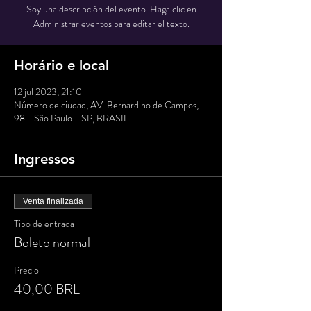
Soy una descripción del evento. Haga clic en
Administrar eventos para editar el texto.
Horário e local
12 jul 2023, 21:10
Número de ciudad, AV. Bernardino de Campos,
98 - São Paulo - SP, BRASIL
Ingressos
Venta finalizada
Tipo de entrada
Boleto normal
Precio
40,00 BRL