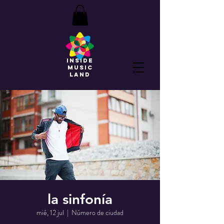
INSIDE
MUSIC
LAND
la sinfonía
mié, 12 jul
  |  
Número de ciudad